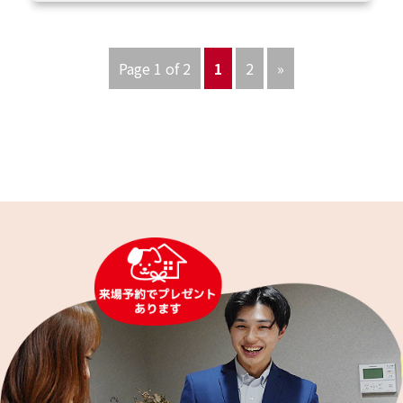
Page 1 of 2
1
2
»