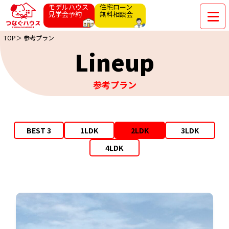
モデルハウス
住宅ローン
見学会予約
無料相談会
TOP＞
参考プラン
Lineup
参考プラン
BEST 3
1LDK
2LDK
3LDK
4LDK