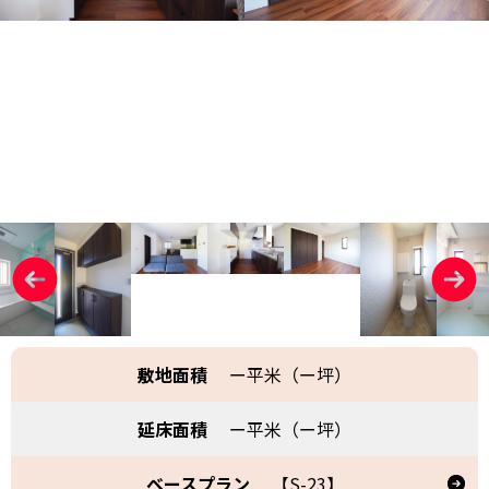
敷地面積
ー平米（ー坪）
延床面積
ー平米（ー坪）
ベースプラン
【S-23】