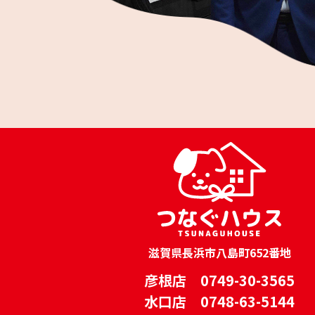
滋賀県長浜市八島町652番地
彦根店 0749-30-3565
水口店 0748-63-5144