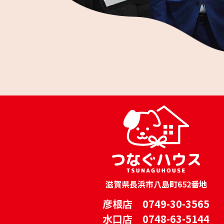
滋賀県長浜市八島町652番地
彦根店 0749-30-3565
水口店 0748-63-5144