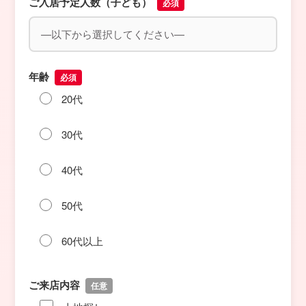
ご入居予定人数（子ども）
必須
年齢
必須
20代
30代
40代
50代
60代以上
ご来店内容
任意