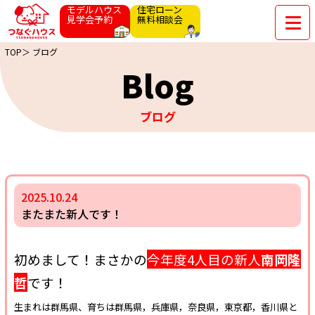
モデルハウス
住宅ローン
見学会予約
無料相談会
TOP＞
ブログ
Blog
ブログ
2025.10.24
またまた新人です！
初めまして！まさかの
今年度4人目の新人
南岡隆
哲
です！
生まれは群馬県、育ちは群馬県，兵庫県，奈良県，東京都，香川県と